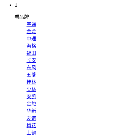

看品牌
宇通
金龙
中通
海格
福田
长安
东风
五菱
桂林
少林
安凯
金旅
华新
友谊
梅花
上饶