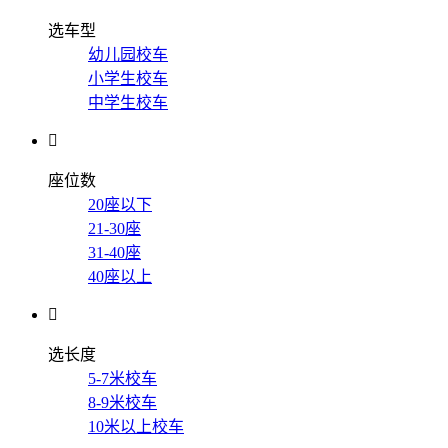
选车型
幼儿园校车
小学生校车
中学生校车

座位数
20座以下
21-30座
31-40座
40座以上

选长度
5-7米校车
8-9米校车
10米以上校车