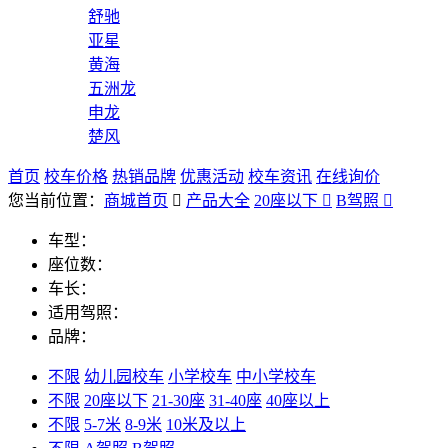
舒驰
亚星
黄海
五洲龙
申龙
楚风
首页
校车价格
热销品牌
优惠活动
校车资讯
在线询价
您当前位置：
商城首页

产品大全
20座以下

B驾照

车型：
座位数：
车长：
适用驾照：
品牌：
不限
幼儿园校车
小学校车
中小学校车
不限
20座以下
21-30座
31-40座
40座以上
不限
5-7米
8-9米
10米及以上