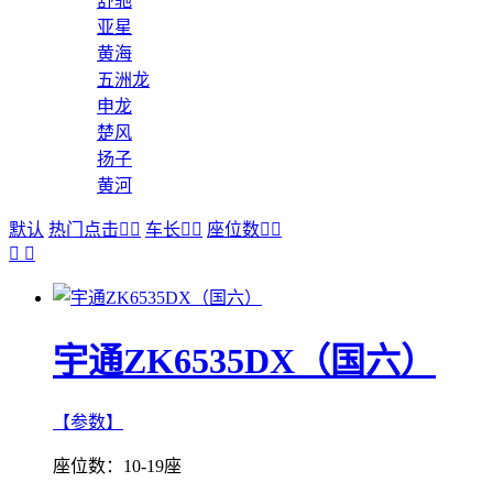
舒驰
亚星
黄海
五洲龙
申龙
楚风
扬子
黄河
默认
热门点击


车长


座位数




宇通ZK6535DX（国六）
【参数】
座位数：
10-19座