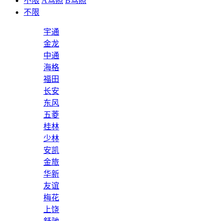
不限
A驾照
B驾照
不限
宇通
金龙
中通
海格
福田
长安
东风
五菱
桂林
少林
安凯
金旅
华新
友谊
梅花
上饶