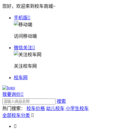
您好，欢迎来到校车商城~
手机版

访问移动端
微信关注

关注校车网
校车网
我要询价

搜索
热门搜索：
校车价格
幼儿校车
小学生校车
全部校车分类

