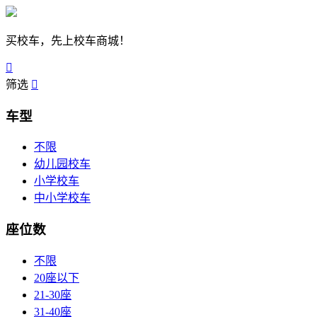
买校车，先上校车商城！

筛选

车型
不限
幼儿园校车
小学校车
中小学校车
座位数
不限
20座以下
21-30座
31-40座