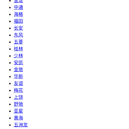
金龙
中通
海格
福田
长安
东风
五菱
桂林
少林
安凯
金旅
华新
友谊
梅花
上饶
舒驰
亚星
黄海
五洲龙