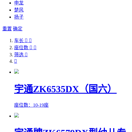
申龙
楚风
扬子
重置
确定
车长


座位数


筛选


宇通ZK6535DX（国六）
座位数：10-19座