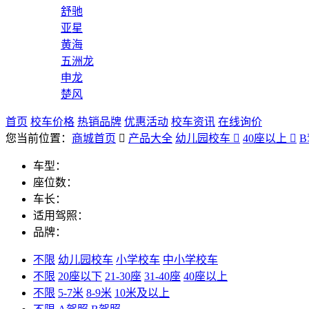
舒驰
亚星
黄海
五洲龙
申龙
楚风
首页
校车价格
热销品牌
优惠活动
校车资讯
在线询价
您当前位置：
商城首页

产品大全
幼儿园校车

40座以上

车型：
座位数：
车长：
适用驾照：
品牌：
不限
幼儿园校车
小学校车
中小学校车
不限
20座以下
21-30座
31-40座
40座以上
不限
5-7米
8-9米
10米及以上