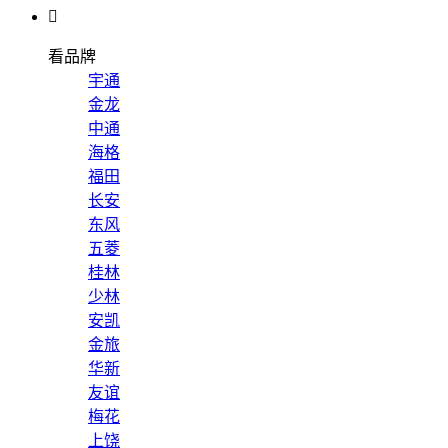

看品牌
宇通
金龙
中通
海格
福田
长安
东风
五菱
桂林
少林
安凯
金旅
华新
友谊
梅花
上饶