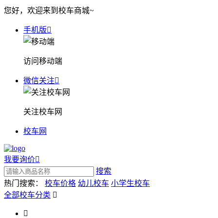
您好，欢迎来到校车商城~
手机版

访问移动端
微信关注

关注校车网
校车网
我要询价

搜索
热门搜索：
校车价格
幼儿校车
小学生校车
全部校车分类

