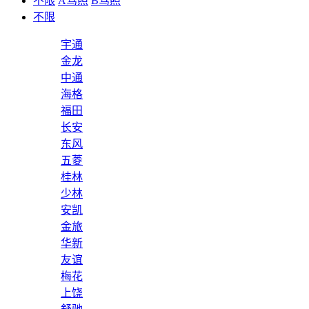
不限
A驾照
B驾照
不限
宇通
金龙
中通
海格
福田
长安
东风
五菱
桂林
少林
安凯
金旅
华新
友谊
梅花
上饶