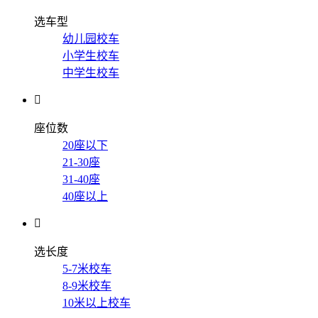
选车型
幼儿园校车
小学生校车
中学生校车

座位数
20座以下
21-30座
31-40座
40座以上

选长度
5-7米校车
8-9米校车
10米以上校车