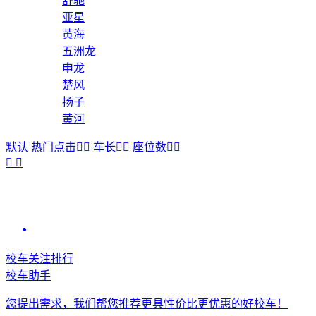
舒驰
亚星
黄海
五洲龙
申龙
楚风
扬子
黄河
默认
热门点击


车长


座位数




校车关注排行
校车助手
您提出需求，我们帮您推荐更具性价比更优惠的好校车！