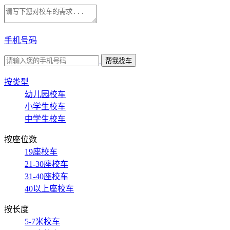
手机号码
按类型
幼儿园校车
小学生校车
中学生校车
按座位数
19座校车
21-30座校车
31-40座校车
40以上座校车
按长度
5-7米校车