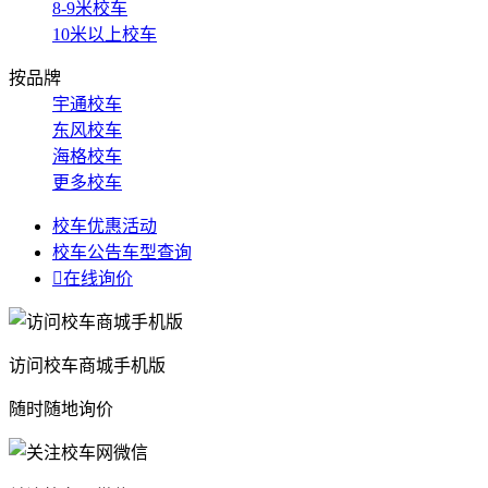
8-9米校车
10米以上校车
按品牌
宇通校车
东风校车
海格校车
更多校车
校车优惠活动
校车公告车型查询

在线询价
访问校车商城手机版
随时随地询价