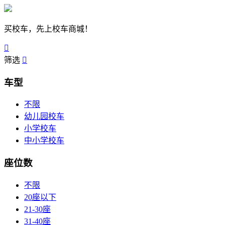
买校车，先上校车商城！

筛选

车型
不限
幼儿园校车
小学校车
中小学校车
座位数
不限
20座以下
21-30座
31-40座