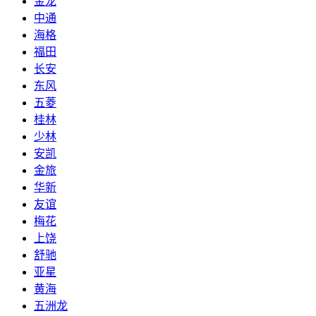
金龙
中通
海格
福田
长安
东风
五菱
桂林
少林
安凯
金旅
华新
友谊
梅花
上饶
舒驰
亚星
黄海
五洲龙