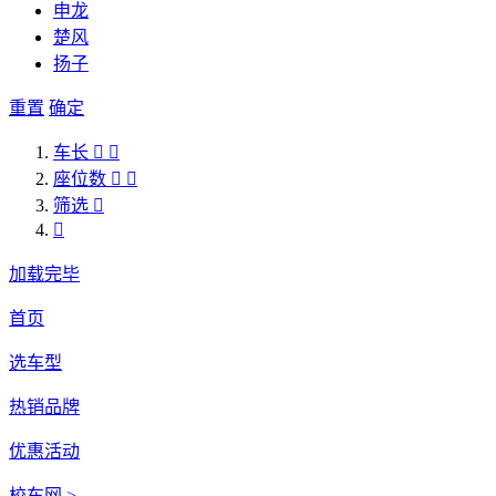
申龙
楚风
扬子
重置
确定
车长


座位数


筛选


加载完毕
首页
选车型
热销品牌
优惠活动
校车网 >