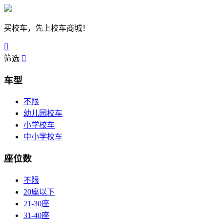
买校车，先上校车商城！

筛选

车型
不限
幼儿园校车
小学校车
中小学校车
座位数
不限
20座以下
21-30座
31-40座