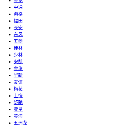
金龙
中通
海格
福田
长安
东风
五菱
桂林
少林
安凯
金旅
华新
友谊
梅花
上饶
舒驰
亚星
黄海
五洲龙