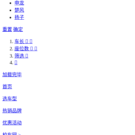
申龙
楚风
扬子
重置
确定
车长


座位数


筛选


加载完毕
首页
选车型
热销品牌
优惠活动
校车网 >