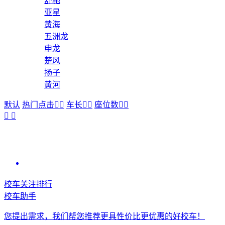
舒驰
亚星
黄海
五洲龙
申龙
楚风
扬子
黄河
默认
热门点击


车长


座位数




校车关注排行
校车助手
您提出需求，我们帮您推荐更具性价比更优惠的好校车！