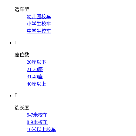
选车型
幼儿园校车
小学生校车
中学生校车

座位数
20座以下
21-30座
31-40座
40座以上

选长度
5-7米校车
8-9米校车
10米以上校车