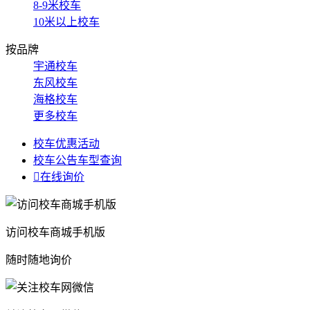
8-9米校车
10米以上校车
按品牌
宇通校车
东风校车
海格校车
更多校车
校车优惠活动
校车公告车型查询

在线询价
访问校车商城手机版
随时随地询价