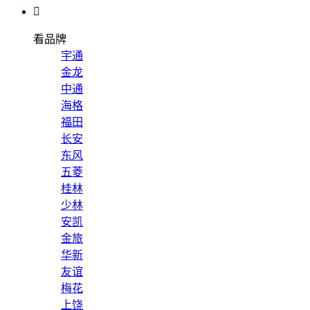

看品牌
宇通
金龙
中通
海格
福田
长安
东风
五菱
桂林
少林
安凯
金旅
华新
友谊
梅花
上饶