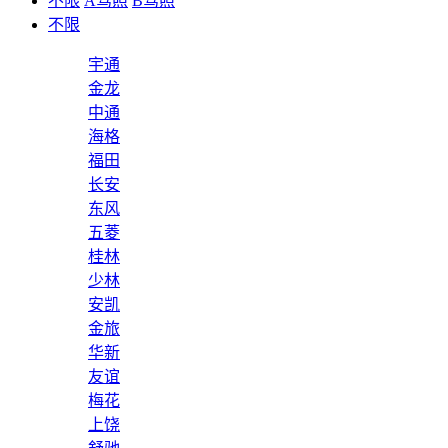
不限
A驾照
B驾照
不限
宇通
金龙
中通
海格
福田
长安
东风
五菱
桂林
少林
安凯
金旅
华新
友谊
梅花
上饶