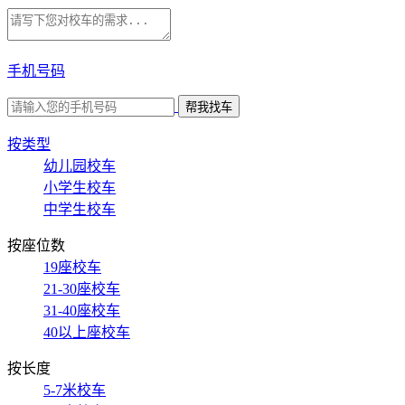
手机号码
按类型
幼儿园校车
小学生校车
中学生校车
按座位数
19座校车
21-30座校车
31-40座校车
40以上座校车
按长度
5-7米校车