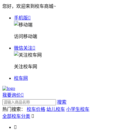
您好，欢迎来到校车商城~
手机版

访问移动端
微信关注

关注校车网
校车网
我要询价

搜索
热门搜索：
校车价格
幼儿校车
小学生校车
全部校车分类

