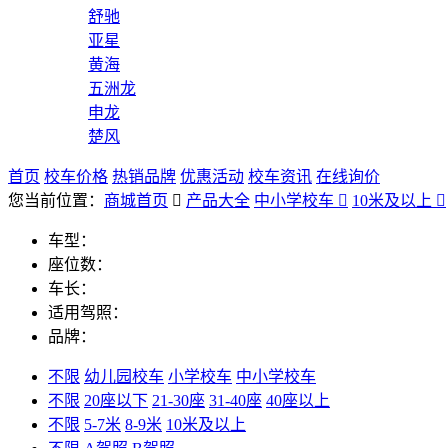
舒驰
亚星
黄海
五洲龙
申龙
楚风
首页
校车价格
热销品牌
优惠活动
校车资讯
在线询价
您当前位置：
商城首页

产品大全
中小学校车

10米及以上

车型：
座位数：
车长：
适用驾照：
品牌：
不限
幼儿园校车
小学校车
中小学校车
不限
20座以下
21-30座
31-40座
40座以上
不限
5-7米
8-9米
10米及以上