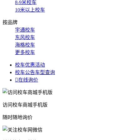
8-9米校车
10米以上校车
按品牌
宇通校车
东风校车
海格校车
更多校车
校车优惠活动
校车公告车型查询

在线询价
访问校车商城手机版
随时随地询价