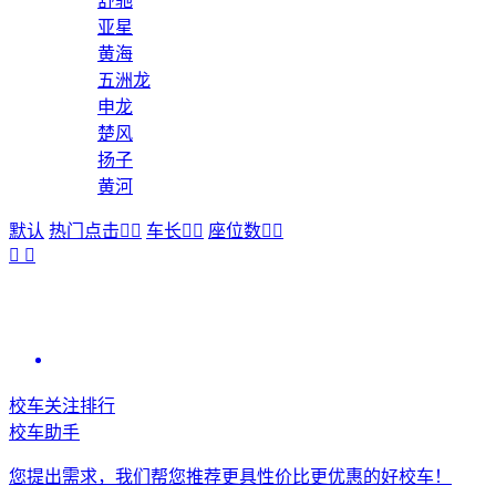
舒驰
亚星
黄海
五洲龙
申龙
楚风
扬子
黄河
默认
热门点击


车长


座位数




校车关注排行
校车助手
您提出需求，我们帮您推荐更具性价比更优惠的好校车！