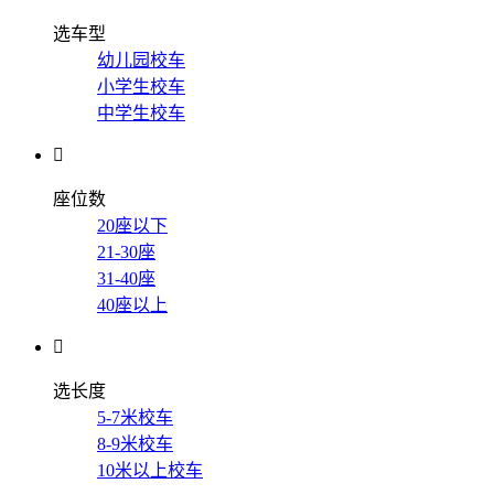
选车型
幼儿园校车
小学生校车
中学生校车

座位数
20座以下
21-30座
31-40座
40座以上

选长度
5-7米校车
8-9米校车
10米以上校车