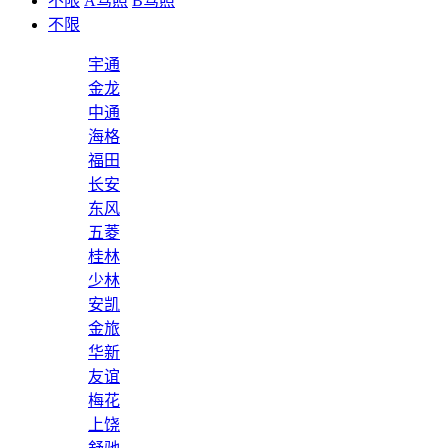
不限
A驾照
B驾照
不限
宇通
金龙
中通
海格
福田
长安
东风
五菱
桂林
少林
安凯
金旅
华新
友谊
梅花
上饶