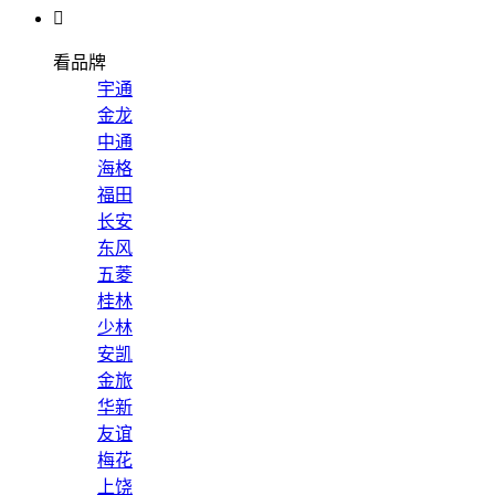

看品牌
宇通
金龙
中通
海格
福田
长安
东风
五菱
桂林
少林
安凯
金旅
华新
友谊
梅花
上饶