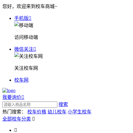
您好，欢迎来到校车商城~
手机版

访问移动端
微信关注

关注校车网
校车网
我要询价

搜索
热门搜索：
校车价格
幼儿校车
小学生校车
全部校车分类

