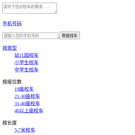
手机号码
按类型
幼儿园校车
小学生校车
中学生校车
按座位数
19座校车
21-30座校车
31-40座校车
40以上座校车
按长度
5-7米校车