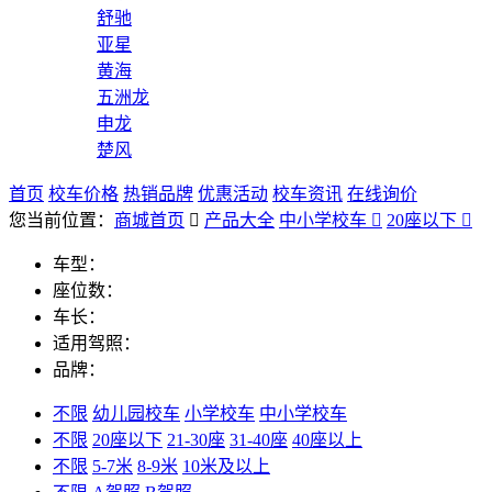
舒驰
亚星
黄海
五洲龙
申龙
楚风
首页
校车价格
热销品牌
优惠活动
校车资讯
在线询价
您当前位置：
商城首页

产品大全
中小学校车

20座以下

车型：
座位数：
车长：
适用驾照：
品牌：
不限
幼儿园校车
小学校车
中小学校车
不限
20座以下
21-30座
31-40座
40座以上
不限
5-7米
8-9米
10米及以上