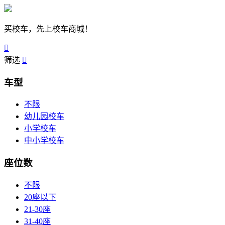
买校车，先上校车商城！

筛选

车型
不限
幼儿园校车
小学校车
中小学校车
座位数
不限
20座以下
21-30座
31-40座