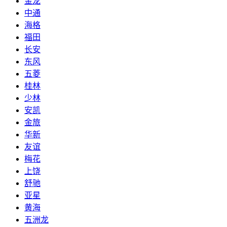
金龙
中通
海格
福田
长安
东风
五菱
桂林
少林
安凯
金旅
华新
友谊
梅花
上饶
舒驰
亚星
黄海
五洲龙