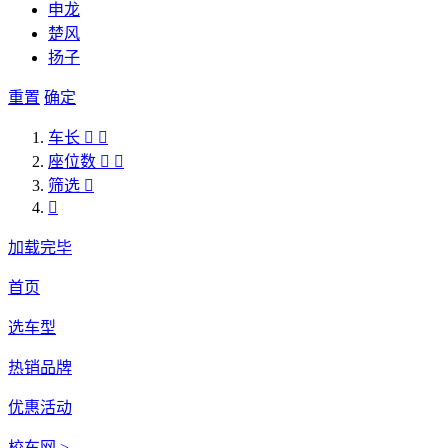
申龙
楚风
扬子
重置
确定
车长


座位数


筛选


加载完毕
首页
选车型
热销品牌
优惠活动
校车网 >