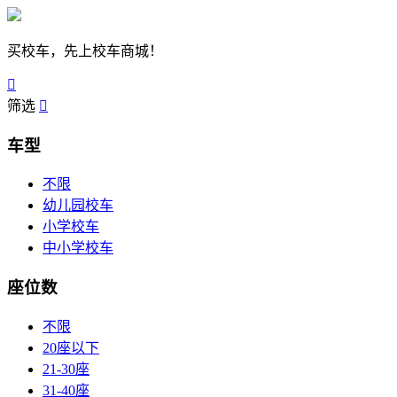
买校车，先上校车商城！

筛选

车型
不限
幼儿园校车
小学校车
中小学校车
座位数
不限
20座以下
21-30座
31-40座