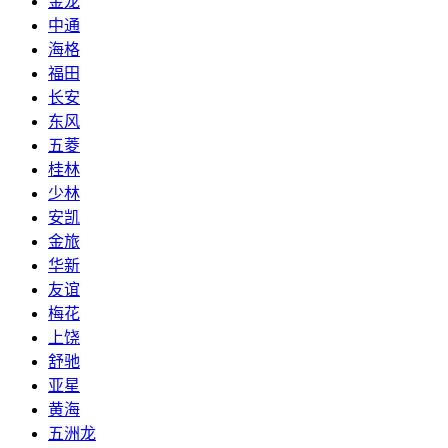
金龙
中通
海格
福田
长安
东风
五菱
桂林
少林
安凯
金旅
华新
友谊
梅花
上饶
舒驰
亚星
黄海
五洲龙