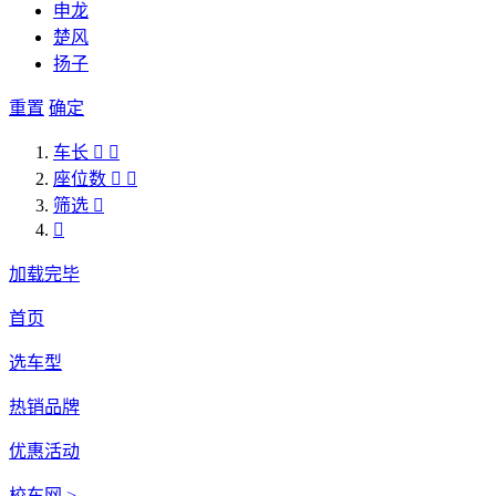
申龙
楚风
扬子
重置
确定
车长


座位数


筛选


加载完毕
首页
选车型
热销品牌
优惠活动
校车网 >